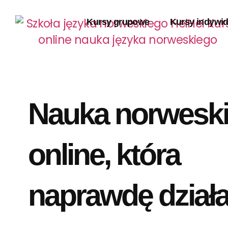
Kursy grupowe
Kursy indywi
Nauka norwesk
online, która
naprawdę działa