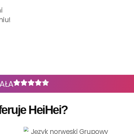
i
niu!
AŁA
feruje HeiHei?