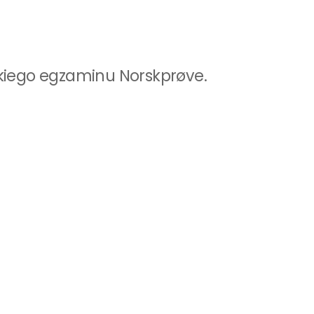
skiego egzaminu Norskprøve.