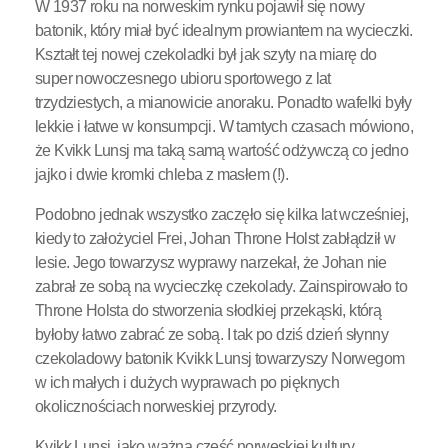
W 1937 roku na norweskim rynku pojawił się nowy
batonik, który miał być idealnym prowiantem na wycieczki.
Kształt tej nowej czekoladki był jak szyty na miarę do
super nowoczesnego ubioru sportowego z lat
trzydziestych, a mianowicie anoraku. Ponadto wafelki były
lekkie i łatwe w konsumpcji. W tamtych czasach mówiono,
że Kvikk Lunsj ma taką samą wartość odżywczą co jedno
jajko i dwie kromki chleba z masłem (!).
Podobno jednak wszystko zaczęło się kilka lat wcześniej,
kiedy to założyciel Frei, Johan Throne Holst zabłądził w
lesie. Jego towarzysz wyprawy narzekał, że Johan nie
zabrał ze sobą na wycieczkę czekolady. Zainspirowało to
Throne Holsta do stworzenia słodkiej przekąski, którą
byłoby łatwo zabrać ze sobą. I tak po dziś dzień słynny
czekoladowy batonik Kvikk Lunsj towarzyszy Norwegom
w ich małych i dużych wyprawach po pięknych
okolicznościach norweskiej przyrody.
Kvikk Lunsj, jako ważna część norweskiej kultury,