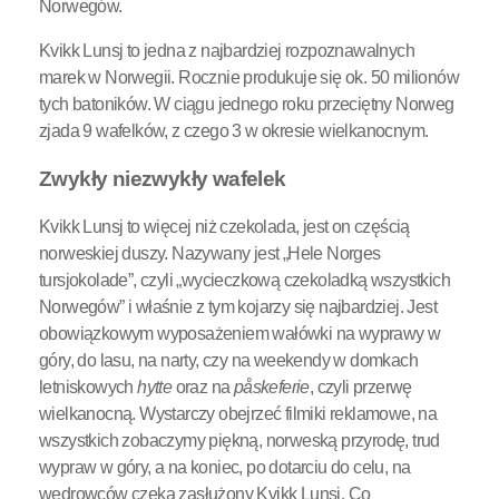
Norwegów.
Kvikk Lunsj to jedna z najbardziej rozpoznawalnych
marek w Norwegii. Rocznie produkuje się ok. 50 milionów
tych batoników. W ciągu jednego roku przeciętny Norweg
zjada 9 wafelków, z czego 3 w okresie wielkanocnym.
Zwykły niezwykły wafelek
Kvikk Lunsj to więcej niż czekolada, jest on częścią
norweskiej duszy. Nazywany jest „Hele Norges
tursjokolade”, czyli „wycieczkową czekoladką wszystkich
Norwegów” i właśnie z tym kojarzy się najbardziej. Jest
obowiązkowym wyposażeniem wałówki na wyprawy w
góry, do lasu, na narty, czy na weekendy w domkach
letniskowych
hytte
oraz na
påskeferie
, czyli przerwę
wielkanocną. Wystarczy obejrzeć filmiki reklamowe, na
wszystkich zobaczymy piękną, norweską przyrodę, trud
wypraw w góry, a na koniec, po dotarciu do celu, na
wędrowców czeka zasłużony Kvikk Lunsj. Co