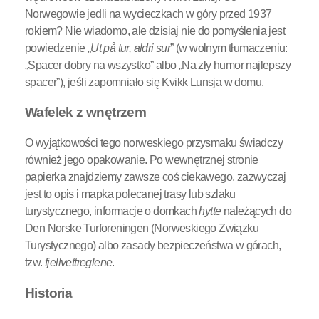
Norwegowie jedli na wycieczkach w góry przed 1937
rokiem? Nie wiadomo, ale dzisiaj nie do pomyślenia jest
powiedzenie „
Ut på tur, aldri sur
” (w wolnym tłumaczeniu:
„Spacer dobry na wszystko” albo „Na zły humor najlepszy
spacer”), jeśli zapomniało się Kvikk Lunsja w domu.
Wafelek z wnętrzem
O wyjątkowości tego norweskiego przysmaku świadczy
również jego opakowanie. Po wewnętrznej stronie
papierka znajdziemy zawsze coś ciekawego, zazwyczaj
jest to opis i mapka polecanej trasy lub szlaku
turystycznego, informacje o domkach
hytte
należących do
Den Norske Turforeningen (Norweskiego Związku
Turystycznego) albo zasady bezpieczeństwa w górach,
tzw.
fjellvettreglene
.
Historia