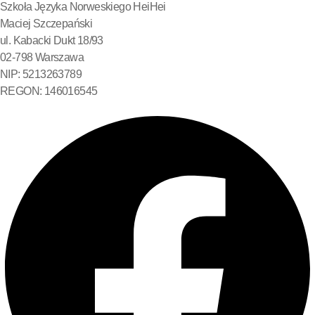
Szkoła Języka Norweskiego HeiHei
Maciej Szczepański
ul. Kabacki Dukt 18/93
02-798 Warszawa
NIP: 5213263789
REGON: 146016545