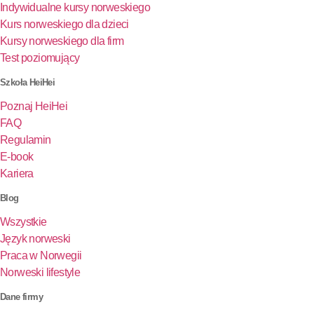
Indywidualne kursy norweskiego
Kurs norweskiego dla dzieci
Kursy norweskiego dla firm
Test poziomujący
Szkoła HeiHei
Poznaj HeiHei
FAQ
Regulamin
E-book
Kariera
Blog
Wszystkie
Język norweski
Praca w Norwegii
Norweski lifestyle
Dane firmy